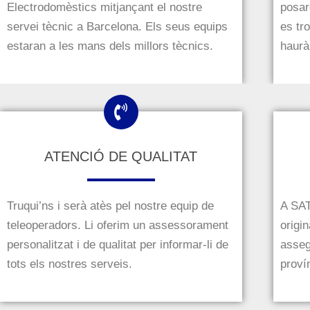
Electrodomèstics mitjançant el nostre
posar
servei tècnic a Barcelona.
Els seus equips
es tr
estaran a les mans dels millors tècnics.
haurà
ATENCIÓ DE QUALITAT
Truqui’ns i serà atès pel nostre equip de
A SAT
teleoperadors.
Li oferim un assessorament
origi
personalitzat i de qualitat per informar-li de
asseg
tots els nostres serveis.
proví