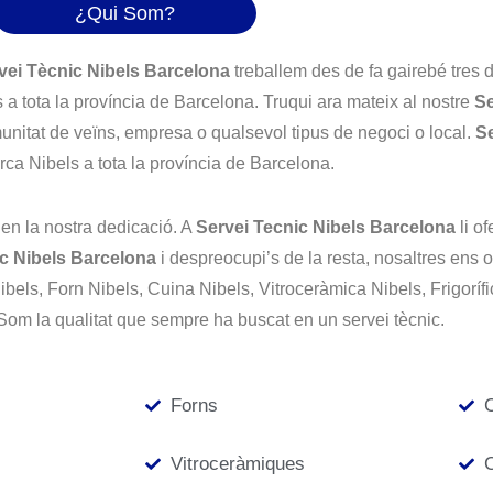
¿Qui Som?
vei Tècnic Nibels Barcelona
treballem des de fa gairebé tres d
a tota la província de Barcelona. Truqui ara mateix al nostre
Se
omunitat de veïns, empresa o qualsevol tipus de negoci o local.
Se
ca Nibels a tota la província de Barcelona.
i en la nostra dedicació. A
Servei Tecnic Nibels Barcelona
li o
c Nibels Barcelona
i despreocupi’s de la resta, nosaltres ens
els, Forn Nibels, Cuina Nibels, Vitroceràmica Nibels, Frigoríf
 Som la qualitat que sempre ha buscat en un servei tècnic.
Forns
Vitroceràmiques