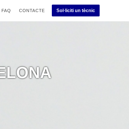
FAQ
CONTACTE
Sol·liciti un tècnic
CELONA